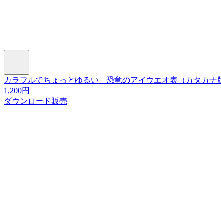
カラフルでちょっとゆるい 恐竜のアイウエオ表（カタカナ版
1,200円
ダウンロード販売