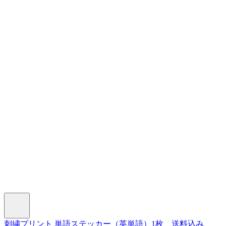
刺繍プリント 単語ステッカー（英単語）1枚 送料込み