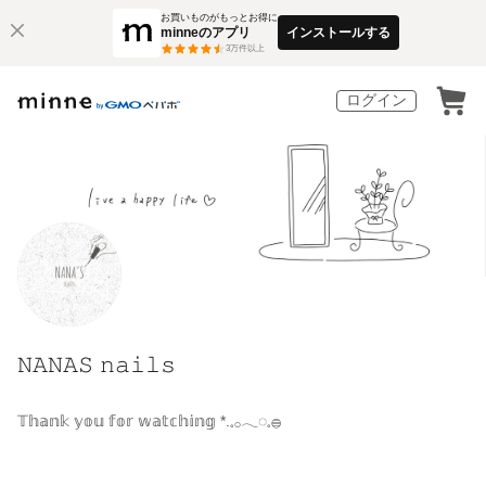
お買いものがもっとお得に
minneのアプリ
インストールする
3
万件以上
ログイン
𝙽𝙰𝙽𝙰𝚂 𝚗𝚊𝚒𝚕𝚜
𝕋𝕙𝕒𝕟𝕜 𝕪𝕠𝕦 𝕗𝕠𝕣 𝕨𝕒𝕥𝕔𝕙𝕚𝕟𝕘 *.𓈒𓂂𓂃◌𓈒𓐍