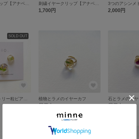
刺繍イヤークリップ【アナベル・ストライプ】
刺繍イヤークリップ【アナベル・白】
1,700円
2,000円
SOLD OUT
3つのアシンメトリー粒ピアス【A】
植物とラメのイヤーカフ
石とラメのイヤ
展示中
展示中
残り1点
SOLD OUT