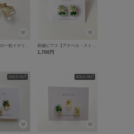
[ike] 植物とラメの一粒イヤリング S
刺繍ピアス【アナベル・ストライプ】
1,700円
SOLD OUT
SOLD OUT