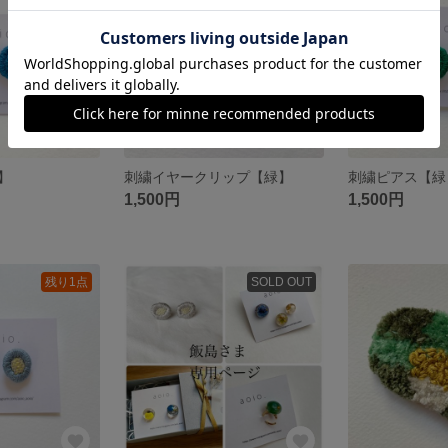
】
刺繍イヤークリップ【緑】
刺繍ピアス【緑
1,500円
1,500円
残り1点
SOLD OUT