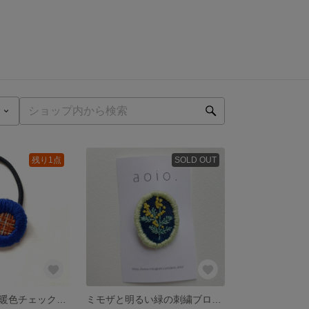
残り1点
SOLD OUT
刺繍ヘアゴム【暖色チェック×青】
ミモザと明るい緑の刺繍ブローチ