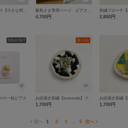
刺繍チタンピアス【小さな明るい青色の実】
飯島さま専用ページ ピアス3点とイヤーカフ
刺繍ブローチ【m
4,700円
2,800円
SOLD OUT
残り1点
ラメの一粒ピアス
お絵描き刺繍【komorebi】ブローチ・ヘアゴム
1,700円
1,700円
前へ
1
2
3
5
次へ
...