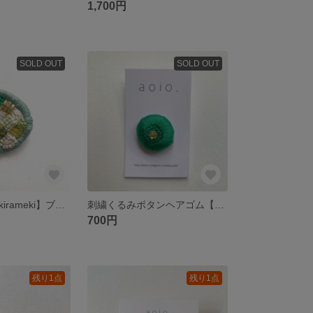
1,700円
SOLD OUT
SOLD OUT
お絵描き刺繍【kirameki】ブローチ
刺繍くるみボタンヘアゴム【緑】
700円
残り1点
残り1点