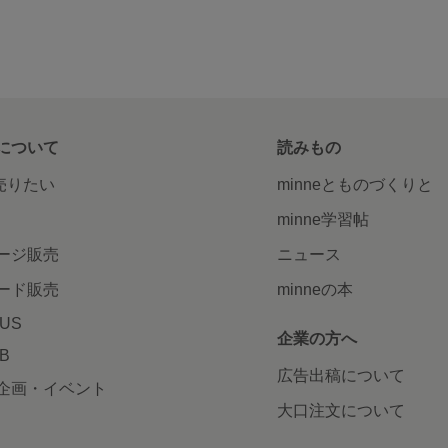
について
読みもの
で売りたい
minneとものづくりと
minne学習帖
ージ販売
ニュース
ード販売
minneの本
LUS
企業の方へ
AB
広告出稿について
企画・イベント
大口注文について