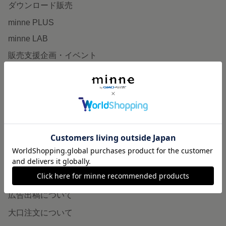
ダウンロード販売
minne PLUS
minne LAB
販売支援企画・イベント
読みもの
minneとものづくりと
minne学習帖
ニュース
minneの本
企業の方へ
広告出稿について
大口注文について