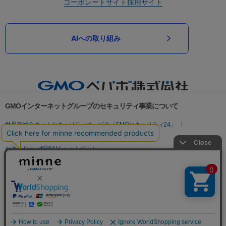
コーポレートサイト
採用サイト
AIへの取り組み
GMOインターネットグループのセキュリティ事業について
世界初総合ネットセキュリティサービス「GMOセキュリティ24」
パスワード漏洩診断
Webサイトリスク診断
セキュリティ相談AIチャットボット
実在証明・盗聴対策
サイバー攻撃対策（GMOサイバーセキュリティ byイエラエ）
サイバー攻撃対策（GMO Flatt Security）
なりすまし対策
セキュリティ事業の軌跡