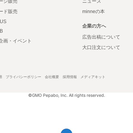
ージ販売
ニュース
ード販売
minneの本
LUS
企業の方へ
AB
広告出稿について
企画・イベント
大口注文について
用
プライバシーポリシー
会社概要
採用情報
メディアキット
©GMO Pepabo, Inc. All rights reserved.