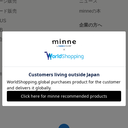
ージ販売
ニュース
ード販売
minneの本
LUS
企業の方へ
AB
広告出稿について
企画・イベント
大口注文について
用
プライバシーポリシー
会社概要
採用情報
メディアキット
©GMO Pepabo, Inc. All rights reserved.