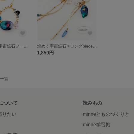
一粒の煌めき✳宇宙鉱石フープpiece ＆ earring
煌めく宇宙鉱石✳ロングpiece ＆earring
1,850円
作品一覧
について
読みもの
で売りたい
minneとものづくりと
minne学習帖