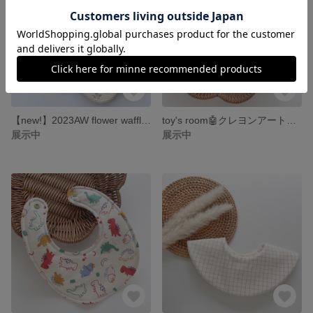
【new!】2023AW flower waffle🧇 花型 スタイ 360° ワッフル生地 花柄
toy's room🤖クレヨンアート テラゾー柄 スタイ カラフル
展示中
展示中