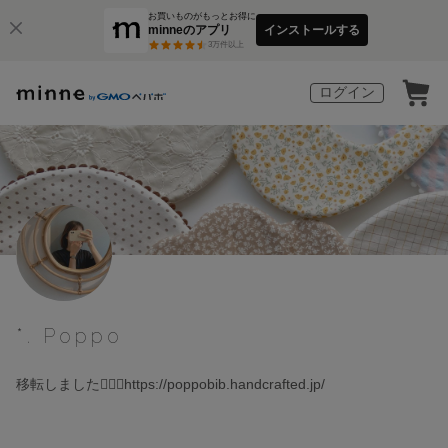
お買いものがもっとお得に
minneのアプリ
インストールする
3
万件以上
ログイン
*. Poppo
移転しました🙇🏼‍♂️https://poppobib.handcrafted.jp/