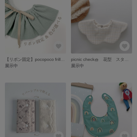
【リボン固定】pocopoco frill🪽 360° フリルスタイ グリーン ぽこぽこガーゼ
picnic check🧺 花型 スタイ 360° チェック
展示中
展示中