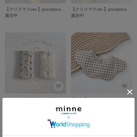
【クリスマスver.】pocopoco frill🪽グリーン 360° フリルスタイ クリスマス 12月限定 ぽこぽこガーゼ
【クリスマスver.】pocopoco frill🪽レッド 360° フリルスタイ クリスマス 12月限定 ぽこぽこガーゼ
展示中
展示中
リバーシブル 抱っこ紐カバー gray グレー
【new!】2023AW knit billow✍🏻 グレー ウェーブ型 スタイ 360° チェック柄 ニット生地
展示中
展示中