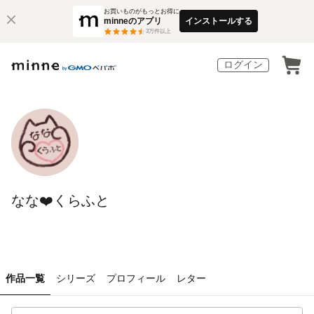
お買いものがもっとお得に
minneのアプリ
インストールする
3
万件以上
ログイン
なな❤️くらふと
作品一覧
シリーズ
プロフィール
レター