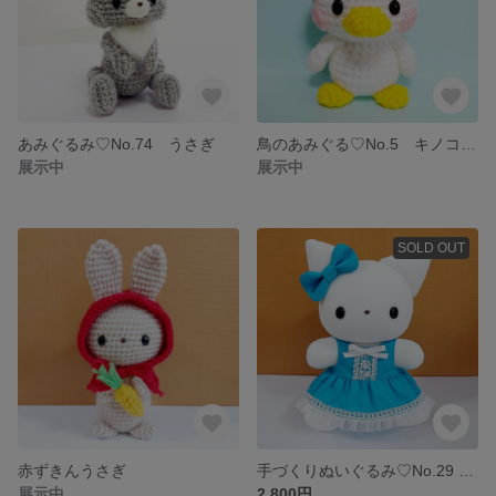
あみぐるみ♡No.74 うさぎ
鳥のあみぐる♡No.5 キノコぼうし
展示中
展示中
SOLD OUT
赤ずきんうさぎ
手づくりぬいぐるみ♡No.29 ネコ
展示中
2,800円