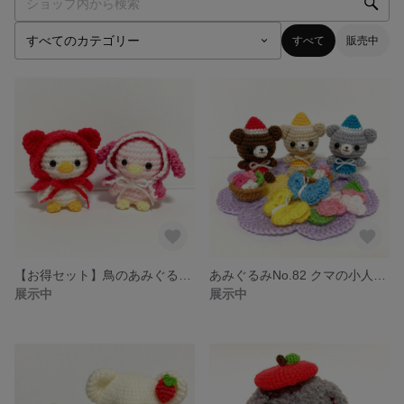
すべて
販売中
【お得セット】鳥のあみぐるみクマ耳赤ずきん&たれ耳ピンクずきん
あみぐるみNo.82 クマの小人と花の蜜集め
展示中
展示中