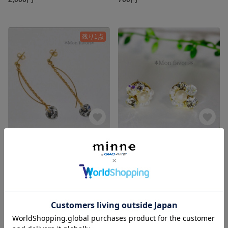
残り1点
プレシオサのゆれる変形キラキラハート
スワロフスキーとコットンパールのビジューピアス NO.3
1,000円
展示中