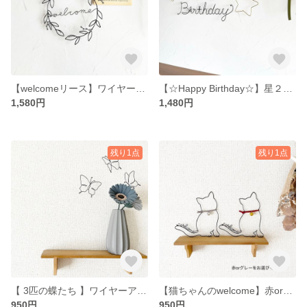
【welcomeリース】ワイヤーアート ワイヤークラフト 玄関インテリアなどに♡
【☆Happy Birthday☆】星２つ付き☆ ワイヤーアート ワイヤークラフト 誕生日＊誕生日飾り＊
1,580円
1,480円
残り1点
残り1点
【 3匹の蝶たち 】ワイヤーアート ワイヤークラフト ＊ひらひら動き出しそうな蝶たち＊
【猫ちゃんのwelcome】赤orグレーをお選びください♡ ワイヤーアート ワイヤークラフト 優しい音が鳴る鈴がポイント♡
950円
950円