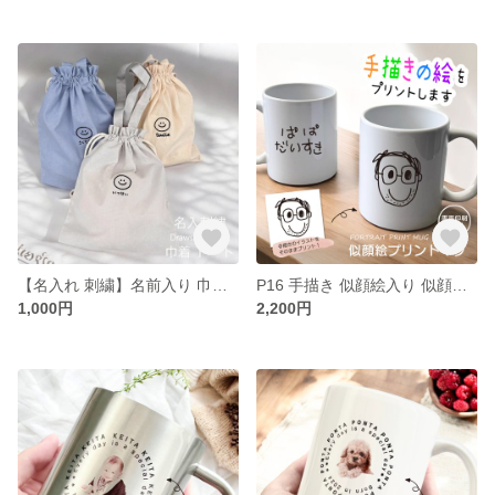
【名入れ 刺繍】名前入り 巾着トート《まあるいにこちゃん》(巾着 コップ袋 トート 給食袋 入園 通園 入園準備 入学準備 新学期 幼稚園 保育園 通学 お道具入れ ニコちゃん スマイル）139
P16 手描き 似顔絵入り 似顔絵プリントマグ（イラスト）(マグカップ カップ マグ ギフト 父の日 母の日 名前入り 記念品 手描き 似顔絵）
1,000円
2,200円