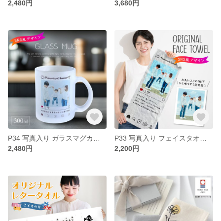
2,480円
3,680円
P34 写真入り ガラスマグカップ《SNS風デザイン》(マグカップ マグ 写真 名入れ 赤ちゃん 子ども ペット 記念品 思い出 オリジナル フルカラー プリント 印刷 写真プリント 贈り物
P33 写真入り フェイスタオル《SNS風デザイン》(うちの子 タオル 名入れタオル オリジナルタオル 記念品 フルカラー プリント インスタ風 インスタ )
2,480円
2,200円