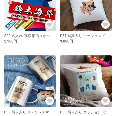
S29 名入れ 涼感 部活タオル《和文字 3本ライン》（ タオル ボール スポーツ クラブ サークル ロゴ 体育祭 部活 クラス フルカラー
P37 写真入り クッション《抜きB》(うちの子 ベビー ペット 家族 記念日 思い出 オリジナル オシャレ プレゼント 写真プリント カラープリント 出産 お祝い ギフト フルカラー プリント
1,980円
3,680円
P36 写真入り ステンレスマグ《抜き》(うちの子 マグカップ ステンレス 保冷 カップ 記念品 ペット 赤ちゃん 子供 こども 写真 フルカラー プリント プレゼント)
P35 写真入り クッション《SNS風デザイン》(クッション プリント 赤ちゃん 子ども ペット 家族 記念品 記念日 思い出 オリジナル フルカラー プリント 印刷 写真プリント カラー