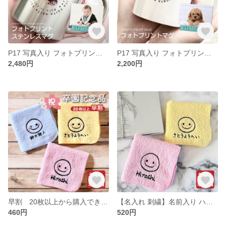
P17 写真入り フォトプリントステンレスマグ 《サークル》(うちの子 マグカップ ステンレス 保冷 カップ 記念品 ペット 赤ちゃん 子供 こども 写真 フルカラー プリント プレゼント)
P17 写真入り フォトプリントマグ《サークル》 (うちの子 マグカップ マグ オリジナルマグ プレゼント 記念品 誕生日 ギフト ペット 赤ちゃん 犬 猫 子供 こども 写真 フルカラー プリント)
2,480円
2,200円
早割 20枚以上から購入できます【名入れ 刺繍】名前入り ハンカチ《ほっぺつきにこちゃん R》(名入れハンカチ ギフト プレゼント 誕生日 卒園 幼稚園 保育園 卒園ギフト 記念品 贈り物 145
【名入れ 刺繍】名前入り ハンカチ《ほっぺつきにこちゃん R》(名入れハンカチ ギフト プレゼント 誕生日 卒園 幼稚園 保育園 卒園ギフト 記念品 贈り物 ハンドタオル タオルハンカチ 145
460円
520円