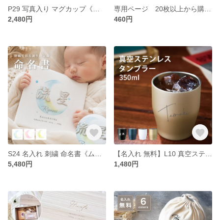
P29 写真入り マグカップ《ランダム》(マグカップ マグ 写真 名入れ 赤ちゃん 子ども ペット 記念品 思い出 オリジナル フルカラー プリント 印刷 写真プリント 贈り物
専用ページ 20枚以上から購入できます【名入れ】名前入り ハンカチ 34
2,480円
460円
S24 名入れ 刺繍 命名書《ムーン》 命名書 刺繍命名書 刺しゅう プリント ベビー 赤ちゃん ボード パネル インテリア 誕生日 出産祝い 出産記念 オーダーメイド フルカラー
【名入れ 無料】L10 真空ステンレスカラータンブラー350ml(大ネーム)(真空断熱構造 ステンレスタンブラー ステンレス タンブラー 保温 保冷 耐熱 名前入り 名前入 ギフト 母の日)
5,480円
1,480円