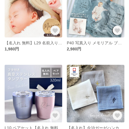
【名入れ 無料】L29 名前入り 新生児から使える 天使のブラシ《ネーム》 ブラシ ヘアブラシ ベビーブラシ コーム くし 名入れブラシ
P40 写真入り メモリアル ブランケット (ひざ掛け 膝掛け 毛布 ミニブランケット 写真 赤ちゃん 子ども出生記念 成長記録 記念品 記念日 フルカラー プリント
1,980円
2,980円
L10 ペアセット【名入れ 無料】フタ付き 真空ステンレス カラータンブラー 320ml《大ネーム ペア》（ステンレス タンブラー 保冷保温 名入れ 父の日 母の日 敬老の日)
【名入れ】今治ガーゼハンカチ パレット《イニシャル》（今治ハンカチ 今治 ハンカチ 卒園 卒業 記念品 名入れハンカチ 名前入り 刺繍）33