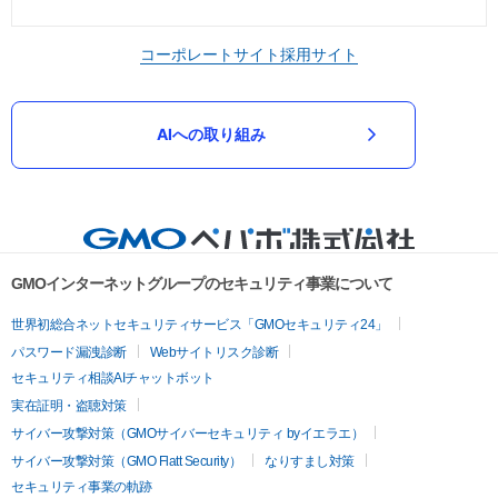
コーポレートサイト
採用サイト
AIへの取り組み
GMOインターネットグループのセキュリティ事業について
世界初総合ネットセキュリティサービス「GMOセキュリティ24」
パスワード漏洩診断
Webサイトリスク診断
セキュリティ相談AIチャットボット
実在証明・盗聴対策
サイバー攻撃対策（GMOサイバーセキュリティ byイエラエ）
サイバー攻撃対策（GMO Flatt Security）
なりすまし対策
セキュリティ事業の軌跡