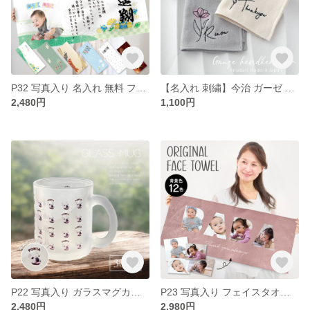
P32 写真入り 名入れ 無料 フルカラー レタータオル《こどもの日デザイン》 フェイスタオル 写真 写真入りタオル 名入れタオル こどもの日 子どもの日 写真プリント お祝い フルカラー プリント
【名入れ 刺繍】今治 ガーゼ ハンカチ Minori《フラワー R》(ハンカチ 名入れハンカチ 今治ハンカチ ギフト プレゼント 誕生日 卒園 卒園ギフト 154
2,480円
1,100円
P22 写真入り ガラスマグカップ《整列》(マグカップ マグ 写真 名入れ 赤ちゃん 子ども ペット 記念品 思い出 オリジナル フルカラー プリント 印刷 写真プリント 贈り物
P23 写真入り フェイスタオル《文字型抜き》うちの子 タオル 写真 名入れタオル 赤ちゃん 子ども ペット 記念品 思い出 オリジナル フルカラー プリント 印刷 写真プリント お祝い
2,480円
2,980円