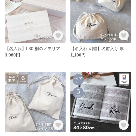
【名入れ】L30 桐のメモリアルボックス（出産祝い 桐箱 出生 誕生日 身長 体重 桐製 日本製 オリジナル 記念品 メモリアルbox 命名ボックス メモリアルケース)
【名入れ 刺繍】名前入り 厚手コットンポーチ巾着《筆記体ネーム》(巾着 コップ袋 トート 給食袋 入園 通園 入園準備 入学準備 新学期 幼稚園 保育園 通学 お道具入れ ポーチ サブバッグ 157
3,980円
1,100円