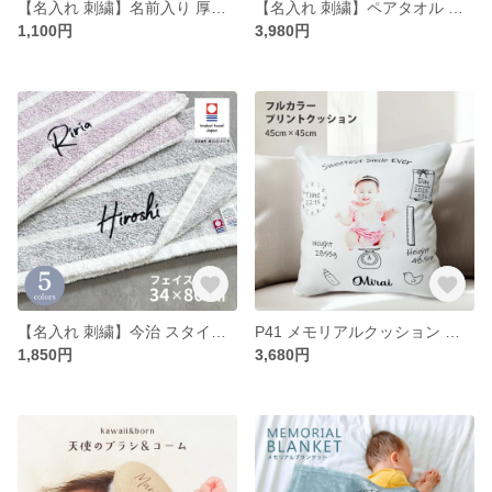
【名入れ 刺繍】名前入り 厚手コットンフリル巾着《筆記体ネーム》(巾着 コップ袋 トート 給食袋 入園 通園 入園準備 入学準備 新学期 幼稚園 保育園 通学 お道具入れ ポーチ サブバッグ 156
【名入れ 刺繍】ペアタオル 今治 スタイリッシュボーダー フェイスタオル《サンティニー ペア》(タオル 今治タオル セット ギフト プレゼント 結婚祝い 新築祝い 引越し祝い 内祝い 結婚 155
1,100円
3,980円
【名入れ 刺繍】今治 スタイリッシュボーダー フェイスタオル《サンティニー》(今治 タオル 名入れタオル ギフト プレゼント 誕生日 結婚祝い 新築祝い 新居祝い 引越し祝い 引出物 記念品 155
P41 メモリアルクッション クッション 写真 プリントクッション インテリア 赤ちゃん 子ども 記念品 記念日 出産祝い 思い出 フルカラー プリント 印刷 写真プリント カラープリント
1,850円
3,680円