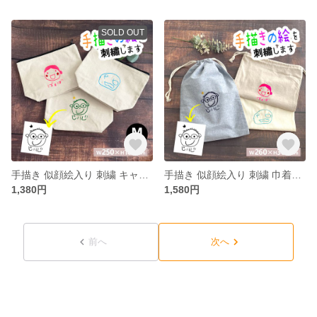
SOLD OUT
手描き 似顔絵入り 刺繍 キャンバスポーチ M(小物入れ 名入れ ポーチ おむつポーチ 化粧ポーチ メイクポーチ コスメポーチ トラベルポーチ シンプル 大きめ 持ち歩き 収納 整理 似顔絵 イラスト
手描き 似顔絵入り 刺繍 巾着袋（似顔絵 巾着 コップ袋 給食袋 入園 通園 入園準備 入学準備 新学期 幼稚園 保育園 通学 お道具入れ ポーチ 体操服袋 着替え袋 習い事 子供 キッズ 無地）
1,380円
1,580円
前へ
次へ