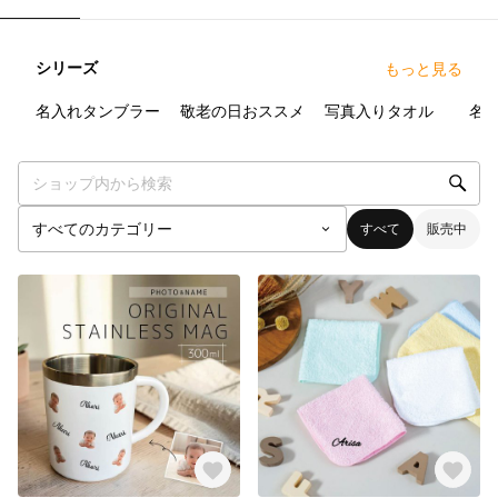
シリーズ
もっと見る
50
点
43
点
9
点
名入れタンブラー
敬老の日おススメ
写真入りタオル
名
すべて
販売中