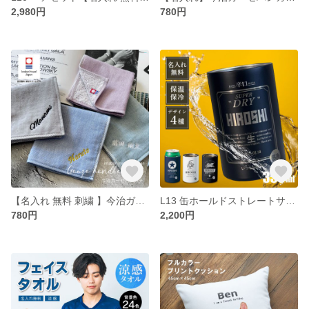
2,980円
780円
【名入れ 無料 刺繍 】今治ガーゼハンカチ パレット《ネーム》（オリム 今治 今治ハンカチ 今治タオル 卒園 卒園記念品 卒園ギフト 名入れハンカチ 名入れタオル ）34
L13 缶ホールドストレートサーモタンブラー350ml《缶ビール風》 (タンブラー 缶ビール 350ml 缶ホルダー 直飲み グッズ 保温 保冷 真空 お酒 ビール 男性 お父さん 名入れ 名前入り
780円
2,200円