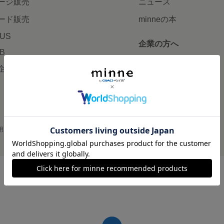
ージ販売
ニュース
ード販売
minneの本
LUS
企業の方へ
AB
広告出稿について
企画・イベント
大口注文について
用
プライバシーポリシー
会社概要
採用情報
メディアキット
©GMO Pepabo, Inc. All rights reserved.