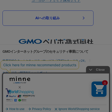
AIへの取り組み
GMOインターネットグループのセキュリティ事業について
世界初総合ネットセキュリティサービス「GMOセキュリティ24」
パスワード漏洩診断
Webサイトリスク診断
セキュリティ相談AIチャットボット
実在証明・盗聴対策
サイバー攻撃対策（GMOサイバーセキュリティ byイエラエ）
サイバー攻撃対策（GMO Flatt Security）
なりすまし対策
セキュリティ事業の軌跡