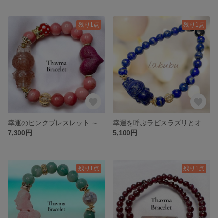
残り1点
残り1点
幸運のピンクブレスレット ～ストロベリークオーツ×ルビー×ピンクオパール×満点天珠～
幸運を呼ぶラピスラズリとオブシディアンの守護ブレスレット
7,300円
5,100円
残り1点
残り1点