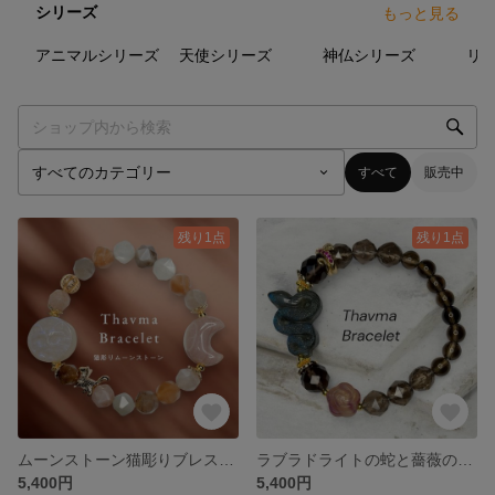
シリーズ
もっと見る
50
点
17
点
37
点
アニマルシリーズ
天使シリーズ
神仏シリーズ
すべて
販売中
残り1点
残り1点
ムーンストーン猫彫りブレスレット ＊ アラシャン瑪瑙の三日月とオレンジムーンストーンミックス
ラブラドライトの蛇と薔薇のブレスレット＊スモーキークォーツ 天然石
5,400円
5,400円