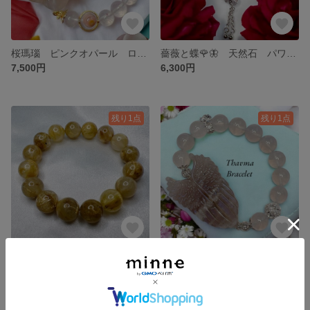
桜瑪瑙 ピンクオパール ローズクォーツ ブレスレット 天然石 パワーストーン
薔薇と蝶🌹🦋 天然石 パワーストーン ブレスレット 桜瑪瑙 満天天珠 ウォーターメロントルマリン
7,500円
6,300円
残り1点
残り1点
金針高密度 タイチン・ルチルクォーツ ブレスレット 12mm｜天然石
天使の羽根のブルームーンストーン🪽 天然石 パワーストーン ブレスレット
33,000円
7,800円