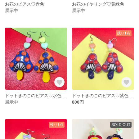
お花のピアス♡赤色
お花のイヤリング♡黄緑色
展示中
展示中
残り1点
ドットきのこのピアス♡水色×オレンジ色
ドットきのこのピアス♡紫色×赤色
展示中
800円
残り1点
SOLD OUT