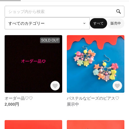
すべて
販売中
SOLD OUT
オーダー品♡♡
パステルなビーズのピアス♡
2,000円
展示中