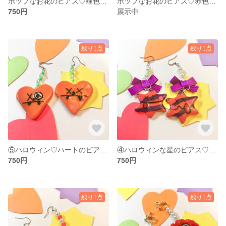
ポップなお花のピアス♡緑色×黄色
ポップなお花のピアス♡赤色×オレンジ色
750円
展示中
残り1点
残り1点
⑤ハロウィン♡ハートのピアス♡オレンジ色
④ハロウィンな星のピアス♡紫色リボン🎀
750円
750円
残り1点
残り1点