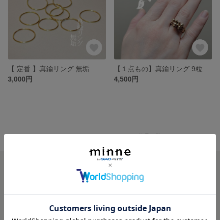
【 定番 】真鍮リング 無垢
【１点もの】真鍮リング 9粒
3,000円
4,500円
minne ホーム
NAMIDAWORKS'S GALLERY の作品一覧
minneを知る
minneについて
minneで買いたい