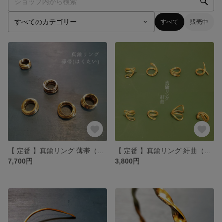
すべて
販売中
【 定番 】真鍮リング 薄帯（はくたい）
【 定番 】真鍮リング 紆曲（うねり）
7,700円
3,800円