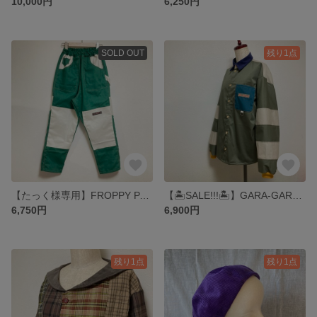
10,000円
6,250円
SOLD OUT
残り1点
【たっく様専用】FROPPY PAINTER PANTS ▶︎パンツ・シェフパンツ・ジョガーパンツ・スウェットパンツ・綿パンツ・イージーパンツ・ペインターパンツ・緑・白
【🏝️SALE!!!🏝️】GARA-GARA HEBI SHIRTS ▶︎シャツ・長袖・しましま・ボーダー・フランネルシャツ・ネルシャツ・パッチワーク・カーキ・きなり・緑・ベージュ・深緑・からし
6,750円
6,900円
残り1点
残り1点