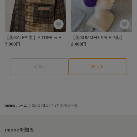
【🏝️SALE!!!🏝️】A TREE in EARLY SPRING SAILOR SHIRTS ▶︎シャツ・セーラー・チェック・茶色・ブラウン・制服・ファンシー・セーラーシャツ・パッチワーク
【🏝️SUMMER-SALE!!!🏝️】 BE-RE-BOW (murasaki)▶︎ベレー帽・帽子・紫・チェック・紺色・ネイビー・むらさき・ハット・キャスケット・ファンシー・リバーシブル
7,800円
2,400円
前へ
次へ
minne ホーム
22-GIRLS / とび の作品一覧
minneを知る