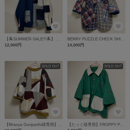
【🏝️SUMMER-SALE!!!🏝️】 KAIGA ART CORDUROY SHIRTS JKT ▶︎シャツ・ジャケット・コーデュロイ・羽織り
BERRY PUZZLE CHECK SHIRTS ▶︎チェックシャツ・タータンチェック・フランネルシャツ・ネルシャツ・パジャマ・パッチワーク
12,000円
14,000円
SOLD OUT
SOLD OUT
【Bhavya Goriparthi様専用】ISHIDATAMI PUZZLE SWEAT TEE ▶︎Tシャツ・スウェット・パッチワーク・トレーナー・パーカー・アースカラー
【たっく様専用】FROPPY PAINTER SHIRTS ▶︎シャツ・ワークシャツ・ボーイスカウトシャツ・アロハ・開襟・セーラー・緑・グリーン・制服・ファンシー