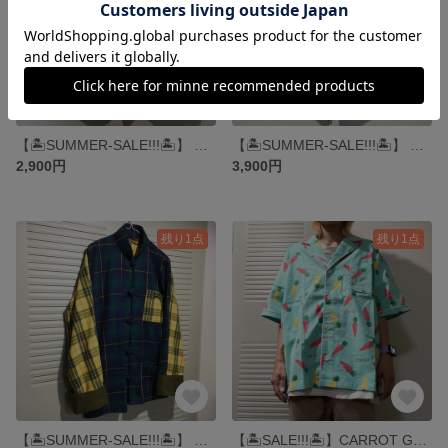
【🏝️SUMMER-SALE!!!🏝️】 CHECKER FLAG SHORT PANTS ▶︎ショートパンツ・ハーフパンツ・チェッカーフラッグ・スウェット
【🏝️SUMMER-SALE!!!🏝️】 HEBI no SHORT PANTS ▶︎ショートパンツ・ハーフパンツ・ストライプ・モノトーン
2,900円
3,900円
残り1点
残り1点
【🏝️SUMMER-SALE!!!🏝️】 CHECK KUNG-FU SHIRTS 2 ▶︎シャツ・ジャケット・カンフーシャツ
【🏝️SALE!!!🏝️】CARROT GA IPPAI SHIRTS ▶︎シャツ・アロハ・パジャマ・にんじん・うさぎ・ファンシー・80s・レトロ・開襟シャツ・夏・ミントグリーン・エメラルドグリーン