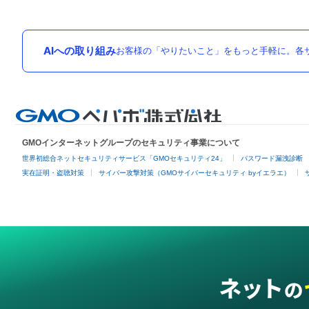
AIへの取り組み
お客様の「やりたいこと」をもっと手軽に。各サ
GMOインターネットグループのセキュリティ事業について
世界初総合ネットセキュリティサービス「GMOセキュリティ24」
パスワード漏洩診断
実在証明・盗聴対策
サイバー攻撃対策（GMOサイバーセキュリティ byイエラエ）