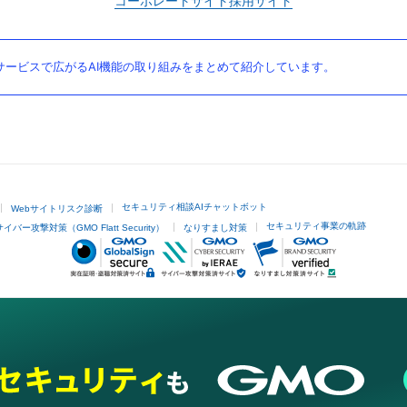
コーポレートサイト
採用サイト
ービスで広がるAI機能の取り組みをまとめて紹介しています。
セキュリティ相談AIチャットボット
Webサイトリスク診断
セキュリティ事業の軌跡
サイバー攻撃対策（GMO Flatt Security）
なりすまし対策