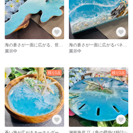
海の蒼さが一面に広がる、世界でたった一つだけのオブジェ✨
海の蒼さが一面に広がるパネルアート✨
展示中
展示中
残り1点
残り1点
蒼い海が広がるキーホルダーが吊り下げられる世界でたった一つだけのオブジェ✨
湘南海岸 江ノ島の壁掛け時計✨