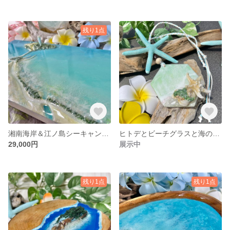
残り1点
湘南海岸＆江ノ島シーキャンドル✨
ヒトデとビーチグラスと海のアクセサリー✨
29,000円
展示中
残り1点
残り1点