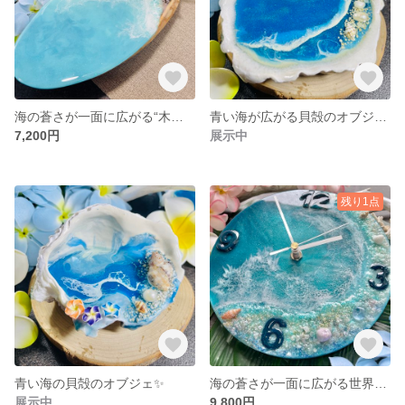
海の蒼さが一面に広がる“木と貝殻とヒトデのオブジェ”✨
青い海が広がる貝殻のオブジェ✨
7,200円
展示中
残り1点
青い海の貝殻のオブジェ✨
海の蒼さが一面に広がる世界でたった一つだけの掛け時計✨
展示中
9,800円