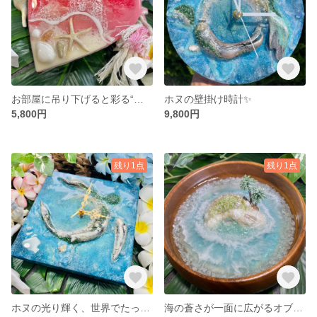
お部屋に吊り下げると彩る“ハートの海のインテリアアクセサリー✨”
ホヌの壁掛け時計✨
5,800円
9,800円
残り1点
残り1点
ホヌの光り輝く、世界でたった一つだけの壁掛け時計✨
海の蒼さが一面に広がるオブジェ皿✨