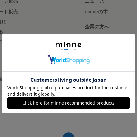
ージ販売
ニュース
ード販売
minneの本
LUS
企業の方へ
AB
広告出稿について
企画・イベント
大口注文について
用
プライバシーポリシー
会社概要
採用情報
メディアキット
©GMO Pepabo, Inc. All rights reserved.