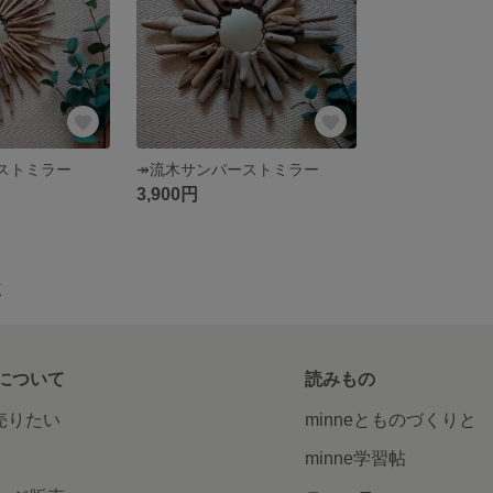
ストミラー
↠流木サンバーストミラー
3,900円
覧
について
読みもの
で売りたい
minneとものづくりと
minne学習帖