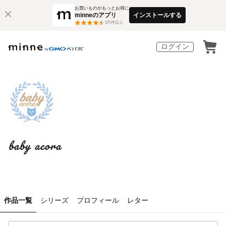
お買いものがもっとお得に
minneのアプリ
インストールする
3
万件以上
ログイン
baby acora
作品一覧
シリーズ
プロフィール
レター