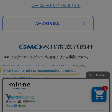
コーポレートサイト
採用サイト
AIへの取り組み
GMOインターネットグループのセキュリティ事業について
世界初総合ネットセキュリティサービス「GMOセキュリティ24」
パスワード漏洩診断
Webサイトリスク診断
セキュリティ相談AIチャットボット
実在証明・盗聴対策
サイバー攻撃対策（GMOサイバーセキュリティ byイエラエ）
サイバー攻撃対策（GMO Flatt Security）
なりすまし対策
セキュリティ事業の軌跡