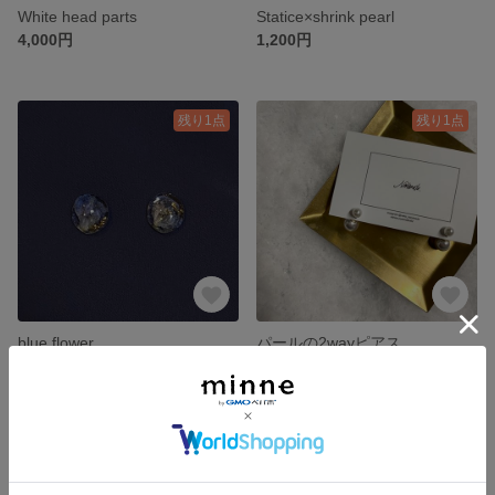
White head parts
Statice×shrink pearl
4,000円
1,200円
残り1点
残り1点
blue flower
パールの2wayピアス
1,500円
1,500円
残り1点
残り1点