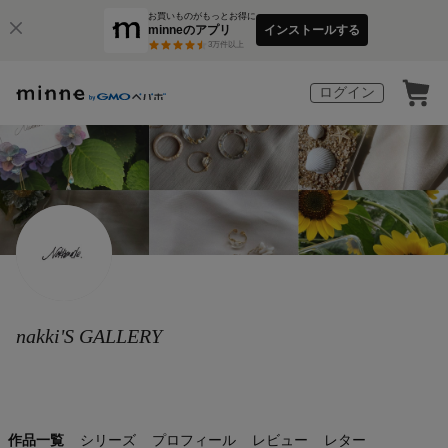
お買いものがもっとお得に
minneのアプリ
インストールする
3
万件以上
ログイン
nakki'S GALLERY
作品一覧
シリーズ
プロフィール
レビュー
レター