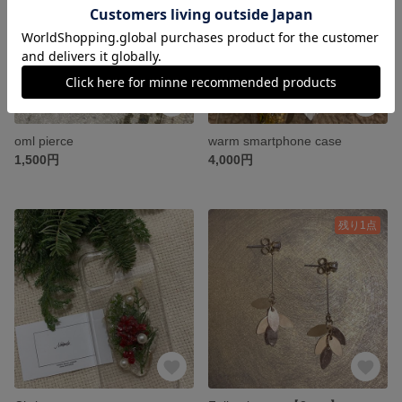
oml pierce
warm smartphone case
1,500円
4,000円
残り1点