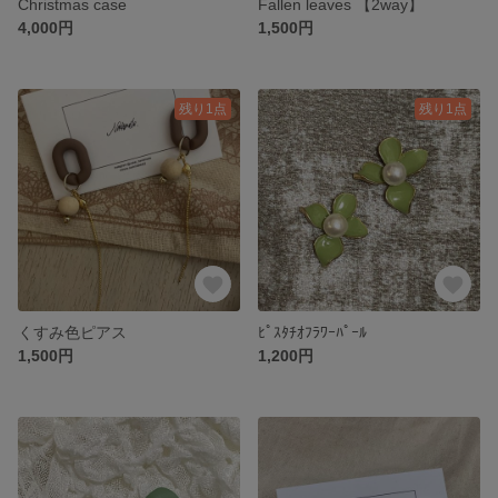
Christmas case
Fallen leaves 【2way】
4,000円
1,500円
残り1点
残り1点
くすみ色ピアス
ﾋﾟｽﾀﾁｵﾌﾗﾜｰﾊﾟｰﾙ
1,500円
1,200円