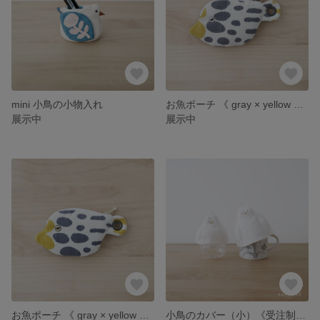
mini 小鳥の小物入れ
お魚ポーチ 《 gray × yellow ①》
展示中
展示中
お魚ポーチ 《 gray × yellow ②》
小鳥のカバー（小）《受注制作》