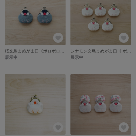
桜文鳥まめがま口《ポロポロ文鳥》
シナモン文鳥まめがま口《 ポロポロ文鳥 》
展示中
展示中