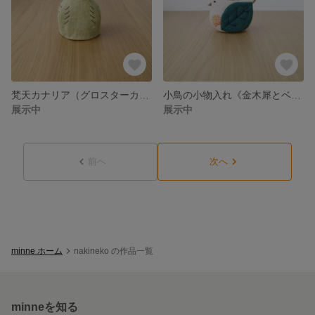
梵天カナリア（グロスターカナリア） 骨壺カバー
小鳥の小物入れ《金木犀とベレー帽》
展示中
展示中
前へ
次へ
minne ホーム
nakineko の作品一覧
minneを知る