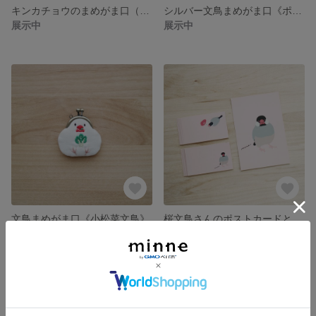
キンカチョウのまめがま口（女の子）
シルバー文鳥まめがま口《ポロポロ文鳥》（内布：Cherry Drop）
展示中
展示中
文鳥まめがま口《小松菜文鳥》
桜文鳥さんのポストカードとメッセージカード
展示中
展示中