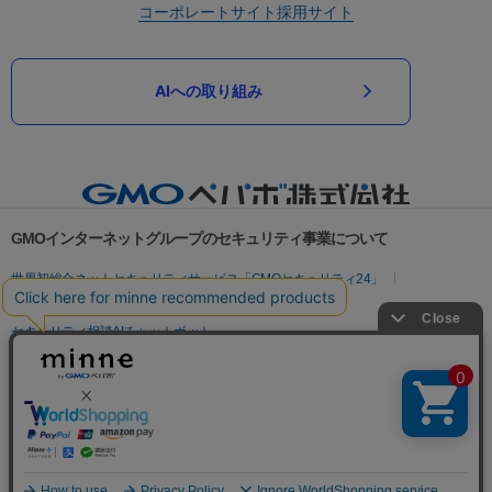
コーポレートサイト
採用サイト
AIへの取り組み
GMOインターネットグループのセキュリティ事業について
世界初総合ネットセキュリティサービス「GMOセキュリティ24」
パスワード漏洩診断
Webサイトリスク診断
セキュリティ相談AIチャットボット
実在証明・盗聴対策
サイバー攻撃対策（GMOサイバーセキュリティ byイエラエ）
サイバー攻撃対策（GMO Flatt Security）
なりすまし対策
セキュリティ事業の軌跡