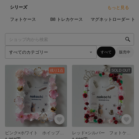
シリーズ
もっと見る
5
点
49
点
1
点
フォトケース
B8 トレカケース
マグネットローダー
すべて
販売中
残り1点
SOLD OUT
ピンク×ホワイト ホイップデコ トレカケースデコ
レッド×シルバー フォトケース キーホルダー チェキサイズ