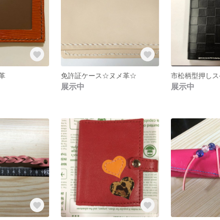
革
免許証ケース☆ヌメ革☆
展示中
展示中