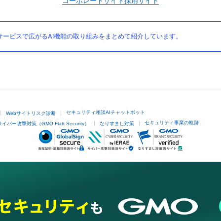
コーポレートサイト
採用サイト
ービスで広がるAI機能の取り組みをまとめて紹介しています。
セキュリティ相談AIチャットボット
Webサイトリスク診断
セキュリティ事業の軌跡
サイバー攻撃対策（GMO Flatt Security）
なりすまし対策