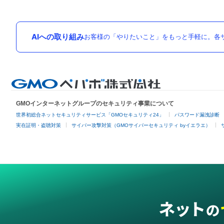
AIへの取り組み
お客様の「やりたいこと」をもっと手軽に。各サ
GMOインターネットグループのセキュリティ事業について
世界初総合ネットセキュリティサービス「GMOセキュリティ24」
パスワード漏洩診断
実在証明・盗聴対策
サイバー攻撃対策（GMOサイバーセキュリティ byイエラエ）