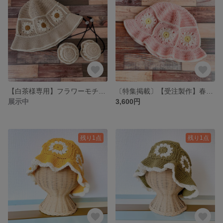
【白茶様専用】フラワーモチーフバケットハット(細糸ver/3色/レディース用＋ワンちゃん用2点)
〔特集掲載〕【受注製作】春にピッタリ！フラワーモチーフバケットハット(細糸ver/3色/ベビーsize)
展示中
3,600円
残り1点
残り1点