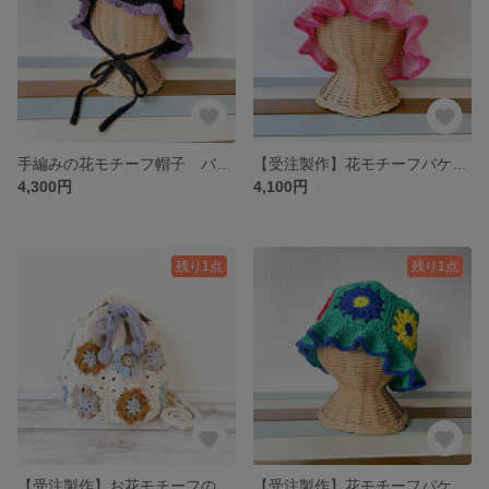
手編みの花モチーフ帽子 バケットハット 紐付き あご紐付き(7色)
【受注製作】花モチーフバケットハット(夏糸ver/4色/レディース)
4,300円
4,100円
残り1点
残り1点
【受注製作】お花モチーフの丸底ミニポシェット
【受注製作】花モチーフバケットハット(夏糸ver/4色/キッズM)