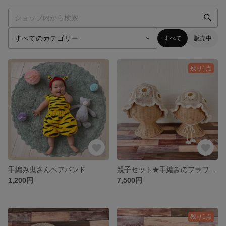
すべて
販売中
残り1点
手編み鬼さんヘアバンド
親子セット★手編みのフラワーモチーフ帽子 バケットハット レディース＆kidsS
1,200円
7,500円
残り1点