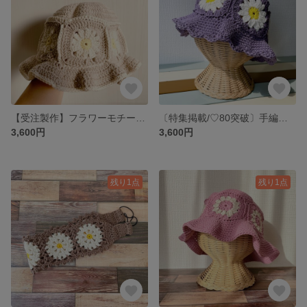
【受注製作】フラワーモチーフバケットハット(細糸ver/3色/ベビーsize)
〔特集掲載/♡80突破〕手編みのデイジーモチーフハット バケットハット (デイジー×バイオレット/3色)
3,600円
3,600円
残り1点
残り1点