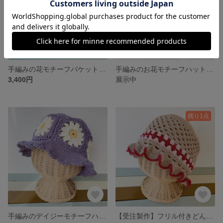
手編みの花モチーフバケットハット 帽子(ベビーピンク×アイボリー/2色) for kids
手編みのお花モチーフハット バケットハット (4色/ベビー)
3,400円
展示中
残り1点
手編みのデイジーモチーフハット バケットハット (くすみデイジー×バイオレット/3色)
【受注製作】フリル付きどんぐり帽子(3色)