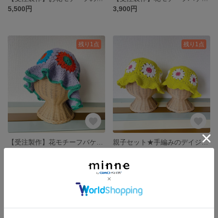
5,500円
3,900円
残り1点
残り1点
【受注製作】花モチーフバケットハット(夏糸ver/4色/レディース)
親子セット★手編みのデイジーモチーフ帽子 バケットハット レディース＆kidsS
4,100円
6,900円
残り1点