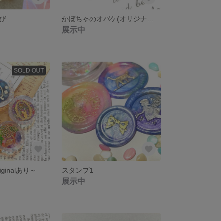
び
かぼちゃのオバケ(オリジナルデザイン)
展示中
SOLD OUT
ginalあり～
スタンプ1
展示中