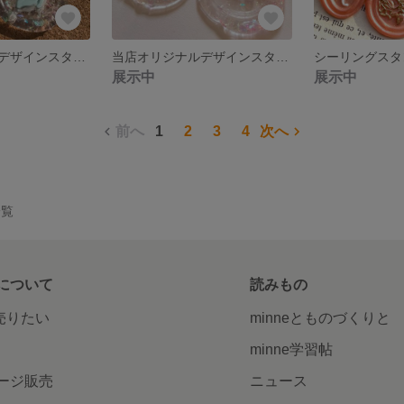
当店オリジナルデザインスタンプアクセサリー~ダリアver.~
当店オリジナルデザインスタンプピアス〜とろけるver.～
展示中
展示中
前へ
1
2
3
4
次へ
一覧
について
読みもの
で売りたい
minneとものづくりと
minne学習帖
ージ販売
ニュース