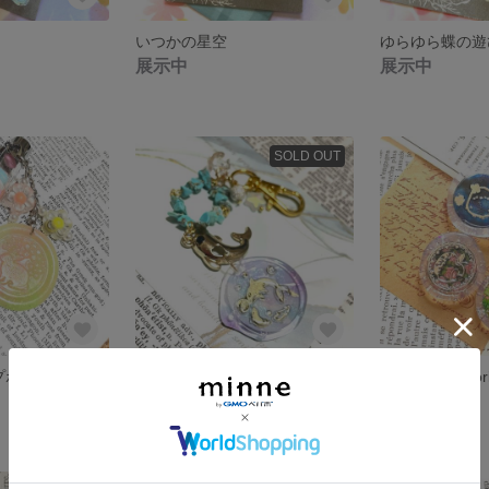
いつかの星空
ゆらゆら蝶の遊
展示中
展示中
SOLD OUT
プボールペン
夏のキーホルダー～イルカとシャチ～originalスタンプ
スタンプ28～ori
500円
390円