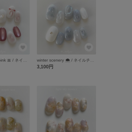
pukkuri ribbon pink 🎀 / ネイルチップ / リボン / リボンネイル / バレンタイン / ピンク / ピンクネイル
winter scenery 🌨️ / ネイルチップ / 雪景色 / 冬ネイル / ブルー / ホワイト
3,100円