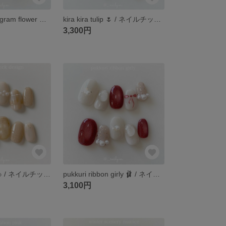
mint green hologram flower 🌱 / ネイルチップ / グリーン / ミントグリーン / ホロフラワー / ホロネイル / フラッシュマグ / 春ネイル
kira kira tulip 🌷 / ネイルチップ / フラワーネイル / チューリップ / ぷっくりフラワー / フラッシュマグ / フラッシュマグネット
3,300円
orange check 🍊 / ネイルチップ / オレンジネイル / チェックネイル / チェック柄 / 秋ネイル / 冬ネイル
pukkuri ribbon girly 🩰 / ネイルチップ / リボンネイル / ガーリーネイル / 大人可愛いネイル / ピンク / ホワイト / フラッシュマグ / マグネットネイル / 春
3,100円