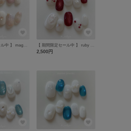
【 期間限定セール中 】 magnet nuance 🌸 / ネイルチップ / ピンクネイル / うるうるネイル / もやもやネイル / 大人可愛いネイル / マグネット / ニュアンス
【 期間限定セール中 】 ruby cherry 🍒 / ネイルチップ / レッド / チェリー / さくらんぼ / フルーツ / 夏ネイル
2,500円