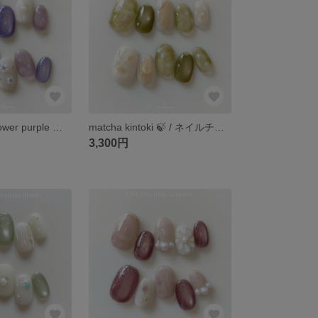
magnet pearl flower purple 🪻 / ネイルチップ / パールフラワー / フラワーネイル / 春ネイル / 華やかネイル / パール
matcha kintoki 🍃 / ネイルチップ / 抹茶 / かき氷 / マグネットネイル / グリーンネイル / イベント
3,300円