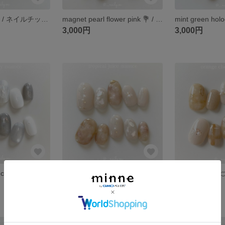
ice green tea 🫖 / ネイルチップ / グリーンティー / グリーンネイル / 緑ネイル / うるうる / マグネット / イベント
magnet pearl flower pink 💐 / ネイルチップ / パールフラワー / フラワーネイル / 春ネイル / 華やかネイル / パール
3,000円
3,000円
cloudy sky nuance ☁️ / ネイルチップ / 曇り空ネイル / 空ネイル / 梅雨ネイル / グレーネイル / 夏ネイル
tropical juice 🍹 / ネイルチップ / オレンジネイル / ビタミンカラー / フルーツネイル / うるうるネイル / 秋ネイル
3,300円
3,300円