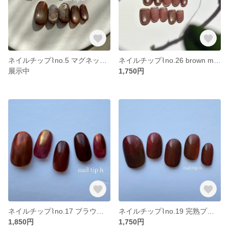
ネイルチップ⌇no.5 マグネットニュアンスネイル オーバル 秋ネイル 冬 ミラーネイル 奥行き インクネイル
ネイルチップ⌇no.26 brown magnet × pink brown flash マグネットネイル フラッシュネイル 冬ネイル キラキラ ギラギラ 秋ネイル 茶色 ワンカラー
展示中
1,750円
ネイルチップ⌇no.17 ブラウン ニュアンス 秋ネイル 冬 茶色 ミラーネイル 赤ネイル べっ甲ネイル もやもや シンプル
ネイルチップ⌇no.19 完熟プラム 紫ネイル 緑ネイル 茶色 ブラウン ボルドー 秋ネイル 果物 ニュアンスネイル マグネットネイル 個性 ショート オーバル
1,850円
1,750円