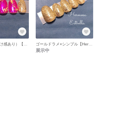
天然石（やや透け感あり）【Hermosa Estrella】
ゴールドラメ×シンプル【Hermosa Estrella】
展示中