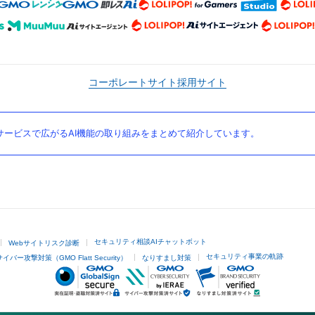
コーポレートサイト
採用サイト
ービスで広がるAI機能の取り組みをまとめて紹介しています。
セキュリティ相談AIチャットボット
Webサイトリスク診断
セキュリティ事業の軌跡
サイバー攻撃対策（GMO Flatt Security）
なりすまし対策