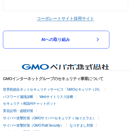
コーポレートサイト
採用サイト
AIへの取り組み
GMOインターネットグループのセキュリティ事業について
世界初総合ネットセキュリティサービス「GMOセキュリティ24」
パスワード漏洩診断
Webサイトリスク診断
セキュリティ相談AIチャットボット
実在証明・盗聴対策
サイバー攻撃対策（GMOサイバーセキュリティ byイエラエ）
サイバー攻撃対策（GMO Flatt Security）
なりすまし対策