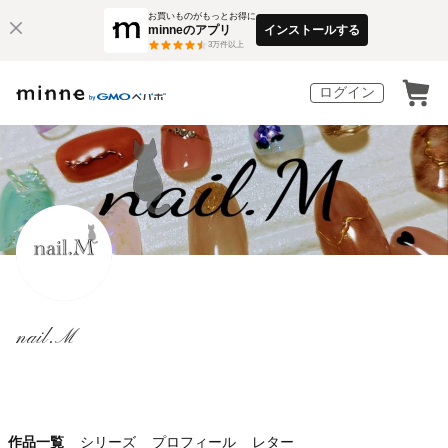
お買いものがもっとお得に
minneのアプリ
インストールする
3
万件以上
ログイン
nail.M
作品一覧
シリーズ
プロフィール
レター