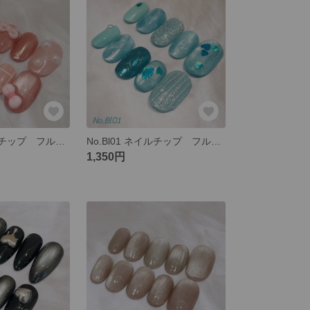
No.Pi22 ネイルチップ フルオーダー ピンク リボン ハート チェック マグネット ミラー キティ
No.Bl01 ネイルチップ フルオーダー マグネット ブルー 青 ハート ハートホロ ミラー 推しカラー 推し バカラネイル
1,350円