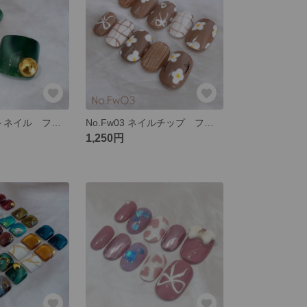
No.Ftg01 フットネイル フルオーダー 親指のみ グリーン マグネット ニュアンス ミラー
No.Fw03 ネイルチップ フルオーダー ぷっくり ニュアンス お花 フラワー グレージュ マグネット ウルウル リボン ホワイト
1,250円