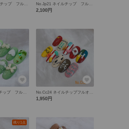
No.Jp22 ネイルチップ フルオーダー 和柄 成人式 成人式ネイル 赤 黒 かっこいい モダン 卒業式 振袖
No.Jp21 ネイルチップ フルオーダー 和柄 成人式 成人式ネイル 振袖 ネイビー 紺 卒業式 袴 成人式ネイル
2,100円
No.G04 ネイルチップ フルオーダー 推しカラー 黄緑 推し活 ラブリー リボン ハート 可愛い
No.Cc24 ネイルチップフルオーダー 魔法使い 魔法 魔法界 ハリーポッター スイーツ ネイルチップ
1,950円
残り1点