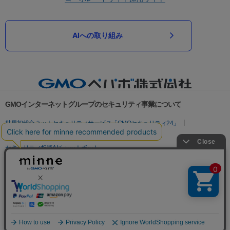
AIへの取り組み
GMOインターネットグループのセキュリティ事業について
世界初総合ネットセキュリティサービス「GMOセキュリティ24」
パスワード漏洩診断
Webサイトリスク診断
セキュリティ相談AIチャットボット
実在証明・盗聴対策
サイバー攻撃対策（GMOサイバーセキュリティ byイエラエ）
サイバー攻撃対策（GMO Flatt Security）
なりすまし対策
セキュリティ事業の軌跡