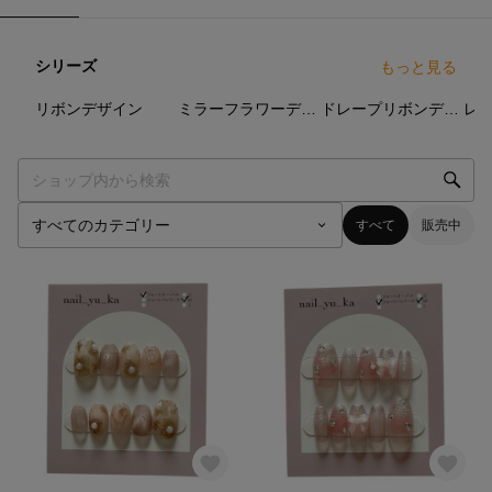
シリーズ
もっと見る
6
点
4
点
1
点
リボンデザイン
ミラーフラワーデザイン
ドレープリボンデザイン
レ
すべて
販売中