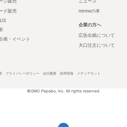
ージ販売
ニュース
ード販売
minneの本
LUS
企業の方へ
AB
広告出稿について
企画・イベント
大口注文について
用
プライバシーポリシー
会社概要
採用情報
メディアキット
©GMO Pepabo, Inc. All rights reserved.