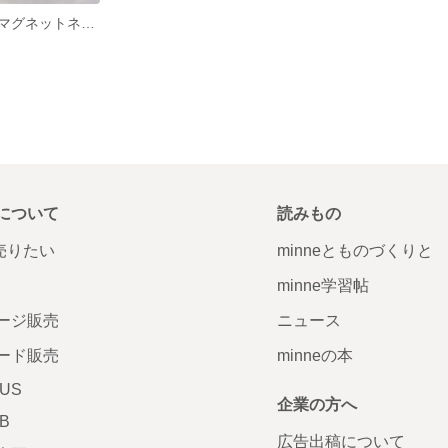
ネイルチップ マグネットネイル ウェディング 前撮り 卒業式 入学式 結婚式 ブライダルネイル 秋ネイル ニュアンスネイル ビジューネイル ミラーネイル フラワーネイル ぷっくりフラワー べっ甲
について
読みもの
で売りたい
minneとものづくりと
minne学習帖
ージ販売
ニュース
ード販売
minneの本
LUS
企業の方へ
AB
広告出稿について