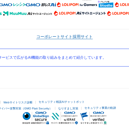
コーポレートサイト
採用サイト
ービスで広がるAI機能の取り組みをまとめて紹介しています。
セキュリティ相談AIチャットボット
Webサイトリスク診断
セキュリティ事業の軌跡
サイバー攻撃対策（GMO Flatt Security）
なりすまし対策