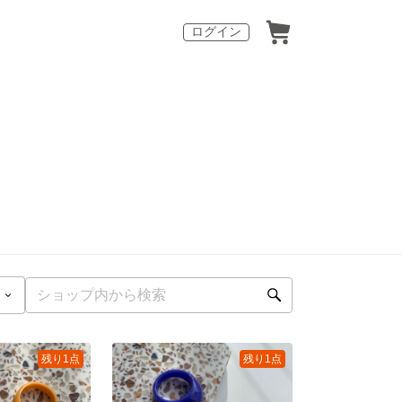
ログイン
残り1点
残り1点