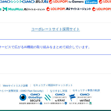
コーポレートサイト
採用サイト
ービスで広がるAI機能の取り組みをまとめて紹介しています。
セキュリティ相談AIチャットボット
Webサイトリスク診断
セキュリティ事業の軌跡
サイバー攻撃対策（GMO Flatt Security）
なりすまし対策