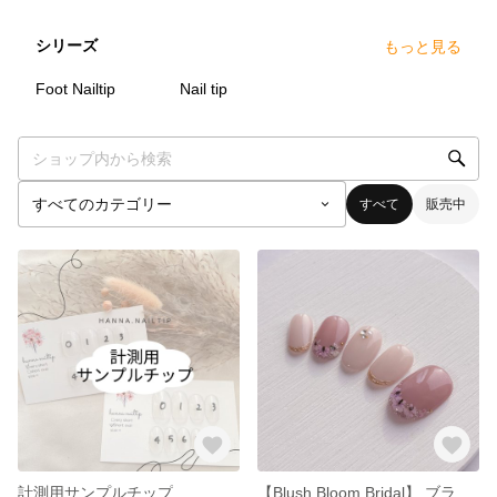
シリーズ
もっと見る
5
点
4
点
Foot Nailtip
Nail tip
すべて
販売中
計測用サンプルチップ
【Blush Bloom Bridal】 ブライダルネイルチップ