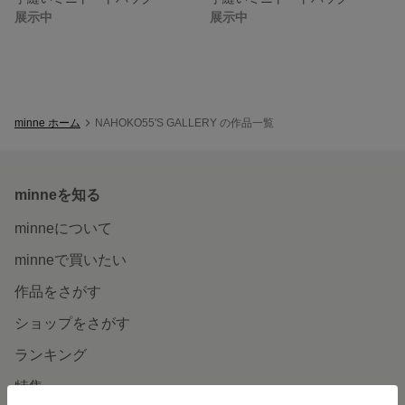
展示中
展示中
minne ホーム
NAHOKO55'S GALLERY の作品一覧
minneを知る
minneについて
minneで買いたい
作品をさがす
ショップをさがす
ランキング
特集