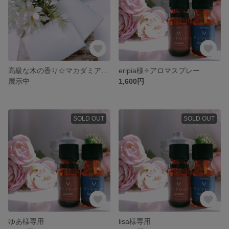
高級な木の香り☆マカダミアナッツオイルのみで作ったアロマ石鹸
eripia様✧アロマスプレー
展示中
1,600円
SOLD OUT
SOLD OUT
ゆあ様専用
lisa様専用