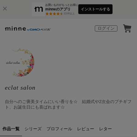
お買いものがもっとお得に
minneのアプリ
インストールする
3
万件以上
ログイン
eclat salon
自分へのご褒美タイムにいい香りを☆ 結婚式や2次会のプチギフ
ト、お誕生日にも喜ばれます☆
作品一覧
シリーズ
プロフィール
レビュー
レター