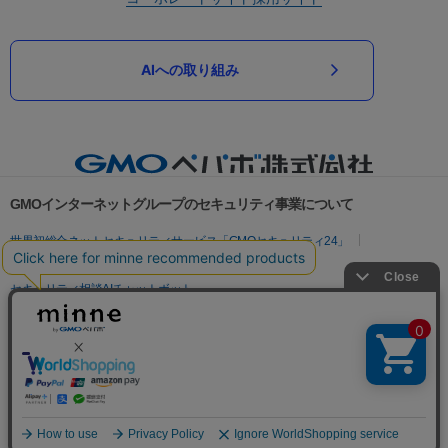
AIへの取り組み
GMOインターネットグループのセキュリティ事業について
世界初総合ネットセキュリティサービス「GMOセキュリティ24」
パスワード漏洩診断
Webサイトリスク診断
セキュリティ相談AIチャットボット
実在証明・盗聴対策
サイバー攻撃対策（GMOサイバーセキュリティ byイエラエ）
サイバー攻撃対策（GMO Flatt Security）
なりすまし対策
セキュリティ事業の軌跡