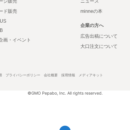
ージ販売
ニュース
ード販売
minneの本
LUS
企業の方へ
AB
広告出稿について
企画・イベント
大口注文について
用
プライバシーポリシー
会社概要
採用情報
メディアキット
©GMO Pepabo, Inc. All rights reserved.