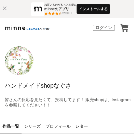
お買いものがもっとお得に
minneのアプリ
インストールする
3
万件以上
ログイン
ハンドメイドshopなぐさ
皆さんの反応を見たくて、投稿してます！ 販売shopは、Instagram
を参照してください！！
作品一覧
シリーズ
プロフィール
レター