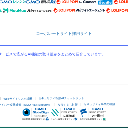
コーポレートサイト
採用サイト
ービスで広がるAI機能の取り組みをまとめて紹介しています。
セキュリティ相談AIチャットボット
Webサイトリスク診断
セキュリティ事業の軌跡
サイバー攻撃対策（GMO Flatt Security）
なりすまし対策