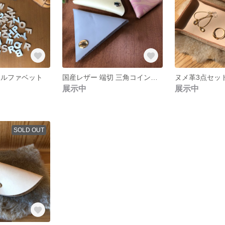
アルファベット
国産レザー 端切 三角コインケース
ヌメ革3点セッ
展示中
展示中
SOLD OUT