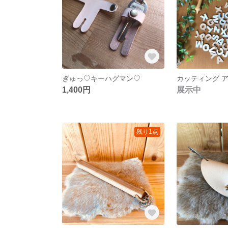
ぎゅっ♡キーハグマン♡
カッティング 
1,400円
展示中
残り1点