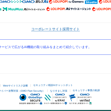
コーポレートサイト
採用サイト
ービスで広がるAI機能の取り組みをまとめて紹介しています。
セキュリティ相談AIチャットボット
Webサイトリスク診断
セキュリティ事業の軌跡
サイバー攻撃対策（GMO Flatt Security）
なりすまし対策