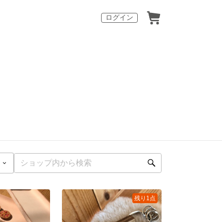
ログイン
残り1点