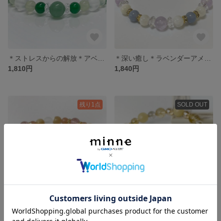
＊ストレスからの解放＊アベンチュリン・カルセドニー・プレナイト・フロスト水晶
＊深い癒し＊ラベンダーアメジスト・エンジェライト・マザーオブパール
1,810円
1,840円
残り1点
SOLD OUT
＊恋のはじまり＊ストロベリークォーツ・マザーオブパール・サンストーン・フロスト水晶
＊輝く毎日＊シトリン・アラゴナイト・ルチルクォーツ・シャンパンカラークォーツ
1,940円
2,440円