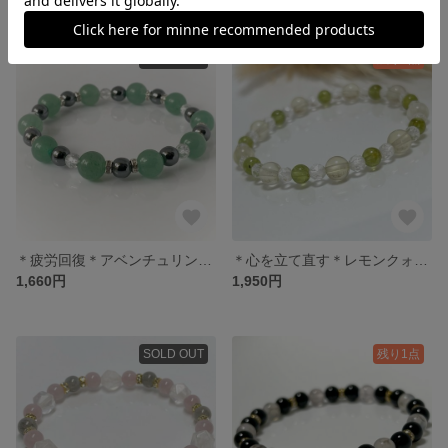
SOLD OUT
残り1点
＊疲労回復＊アベンチュリン・ヘマタイト・水晶
＊心を立て直す＊レモンクォーツ・ペリドット・水晶
1,660円
1,950円
SOLD OUT
残り1点