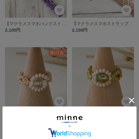
【マクラメスマホハンドストラップ】ラベンダーカラーのやさしい編み 大人かわいいストラップ
【マクラメスマホストラップ】春色ピンクのきらめき・手首にかけられる落下防止｜大人かわいい
2,100円
2,100円
残り1点
【マクラメ指輪】ベージュ×クリアビーズのきらめき 大人ナチュラルなマクラメリング（9号）
【マクラメ指輪】やわらかイエローグラデーションが大人かわいいマクラメリング（9号）
990円
990円