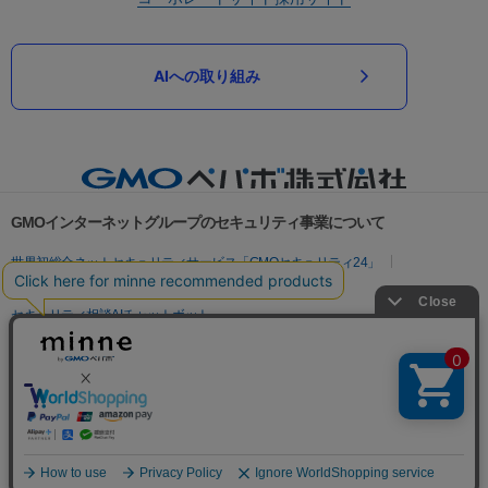
AIへの取り組み
GMOインターネットグループのセキュリティ事業について
世界初総合ネットセキュリティサービス「GMOセキュリティ24」
パスワード漏洩診断
Webサイトリスク診断
セキュリティ相談AIチャットボット
実在証明・盗聴対策
サイバー攻撃対策（GMOサイバーセキュリティ byイエラエ）
サイバー攻撃対策（GMO Flatt Security）
なりすまし対策
セキュリティ事業の軌跡