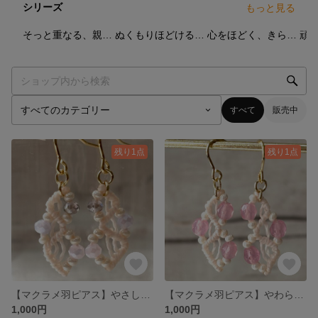
シリーズ
もっと見る
9
点
4
点
7
点
そっと重なる、親子リンク
ぬくもりほどける 蜜芋カラー
心をほどく、きらめきブルー
すべて
販売中
残り1点
残り1点
【マクラメ羽ピアス】やさしいラベンダー 上品で大人かわいい揺れるデザイン（イヤリング対応）
【マクラメ羽ピアス】やわらかピンクの大人かわいい揺れるピアス｜イヤリング対応
1,000円
1,000円