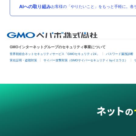
AIへの取り組み
お客様の「やりたいこと」をもっと手軽に。各サ
GMOインターネットグループのセキュリティ事業について
世界初総合ネットセキュリティサービス「GMOセキュリティ24」
パスワード漏洩診断
実在証明・盗聴対策
サイバー攻撃対策（GMOサイバーセキュリティ byイエラエ）