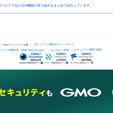
ービスで広がるAI機能の取り組みをまとめて紹介しています。
セキュリティ相談AIチャットボット
Webサイトリスク診断
セキュリティ事業の軌跡
サイバー攻撃対策（GMO Flatt Security）
なりすまし対策