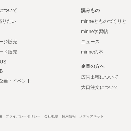
について
読みもの
で売りたい
minneとものづくりと
minne学習帖
ージ販売
ニュース
ード販売
minneの本
LUS
企業の方へ
AB
広告出稿について
企画・イベント
大口注文について
用
プライバシーポリシー
会社概要
採用情報
メディアキット