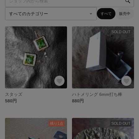
すべて
販売中
SOLD OUT
スタッズ
ハトメリング 6mm打ち棒
580円
880円
残り1点
SOLD OUT