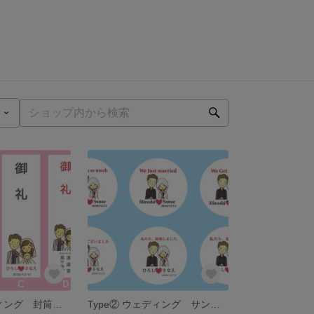
Type① ウェディング 封筒 名入れ 御車代 御礼 5枚セット
Type② ウェディング サンキューシール24枚 名入れ 結婚しました/結婚します