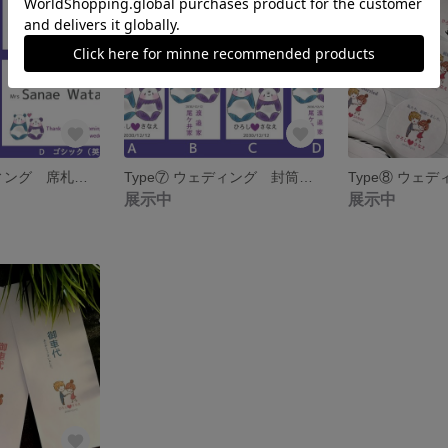
Type⑦ ウェディング 席札 名入れ 10枚セット 引き出物の名札にも♡
Type⑦ ウェディング 封筒 名入れ 御車代 御礼 5枚セット
展示中
展示中