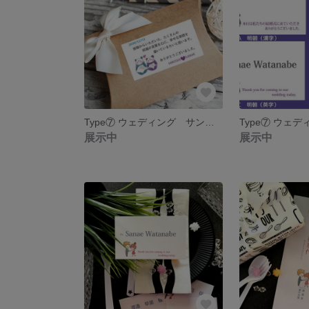
Type⑦ ウェディング サンキューシール12枚 名入れ カードタイプもあります♡
展示中
展示中