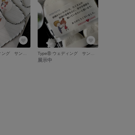
Type⑧ ウェディング サンキューシール24枚 名入れ 結婚しました/結婚します
Type⑧ ウェディング サンキューシール12枚 名入れ カードタイプもあります♡
展示中