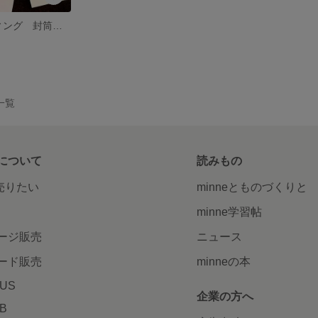
Type⑧ ウェディング 封筒 名入れ 御車代 御礼 5枚セット
品一覧
について
読みもの
で売りたい
minneとものづくりと
minne学習帖
ージ販売
ニュース
ード販売
minneの本
LUS
企業の方へ
AB