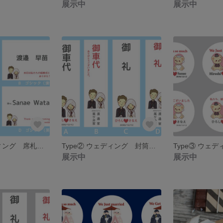
展示中
展示中
Type② ウェディング 席札 名入れ 10枚セット 引き出物の名札にも♡
Type② ウェディング 封筒 名入れ 御車代 御礼 5枚セット
展示中
展示中